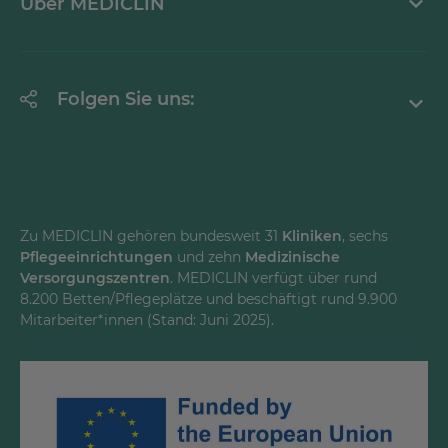
Über MEDICLIN
Krankheitsbilder A-Z
Erklärung zur Barrierefreiheit
Unternehmen
Folgen Sie uns:
Einrichtungen
Facebook
Instagram
Youtube
Zu MEDICLIN gehören bundesweit 31
Kliniken
, sechs
Pflegeeinrichtungen
und zehn
Medizinische
LinkedInd
Versorgungszentren
. MEDICLIN verfügt über rund
8.200 Betten/Pflegeplätze und beschäftigt rund 9.900
Mitarbeiter*innen (Stand: Juni 2025).