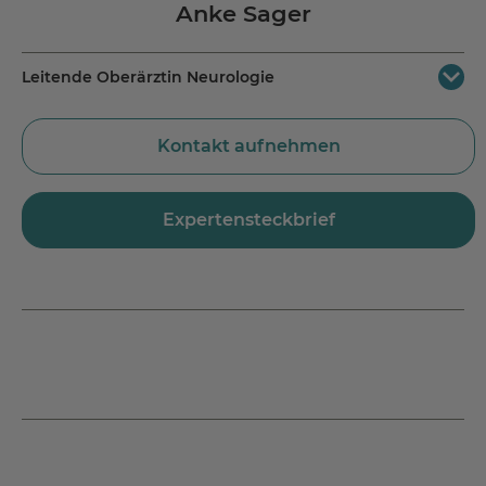
Anke Sager
Leitende Oberärztin Neurologie
MEDICLIN Reha-Zentrum Bad Orb
Kontakt aufnehmen
Spessartstraße 20
63619 Bad Orb
Jetzt Route planen
Expertensteckbrief
Tel.:
+49 6052 808 621
Fax.: +49 6052 808 639