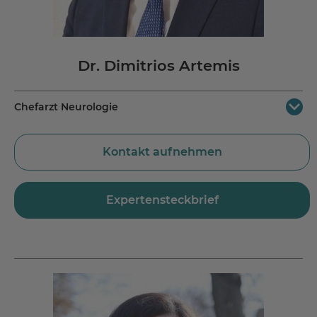
Dr. Dimitrios Artemis
Chefarzt Neurologie
MEDICLIN Reha-Zentrum Bad Orb
Kontakt aufnehmen
Spessartstraße 20
63619 Bad Orb
Jetzt Route planen
Expertensteckbrief
Tel.:
+49 6052 808 621
Fax.: +49 6052 808 639