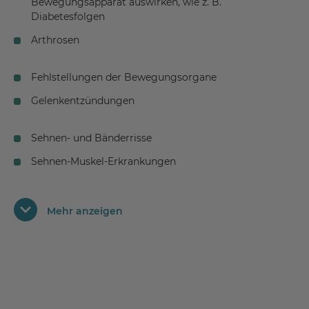
Bewegungsapparat auswirken, wie z. B.
Diabetesfolgen
Arthrosen
Fehlstellungen der Bewegungsorgane
Gelenkentzündungen
Sehnen- und Bänderrisse
Sehnen-Muskel-Erkrankungen
Bandscheibenentzündungen (Spondylodiszitis)
Bandscheibenerkrankungen
Mehr anzeigen
chronische Polyarthritis
degenerativ rheumatische Erkrankungen der
Bewegungsorgane
degenerative Veränderungen der Wirbelsäule