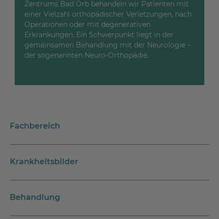
Zentrums Bad Orb behandeln wir Patienten mit
einer Vielzahl orthopädischer Verletzungen, nach
Operationen oder mit degenerativen
Erkrankungen. Ein Schwerpunkt liegt in der
gemeinsamen Behandlung mit der Neurologie –
der sogenannten Neuro-Orthopädie.
Fachbereich
Krankheitsbilder
Behandlung