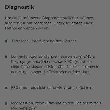
Spondylarthrosen
Diagnostik
Tumoren, die sich an Knochen und Wirbelsäule
Um eine umfassende Diagnose erstellen zu können,
gebildet haben
arbeiten wir mit modernen Diagnosegeräten. Diese
unfallbedingte Nervenschädigungen
Methoden wenden wir an
Verletzungen an den Gliedmaßen
Ultraschalluntersuchung des Herzens
Wirbelsäulensyndrome
Wirbelsäulenverletzungen
Lungenfunktionsprüfungen (Spirometrie) EMG &
Zustand nach Amputation
Polymyographie (Oberflächen-EMG) (misst die
elektrische Muskelaktivität über Nadelelektronen in
den Muskeln oder die Elektroden auf der Haut)
EEG (misst die elektrische Aktivität des Gehirns)
Magnetstimulation (Stimulation des Gehirns mittels
Magnetfeldern)