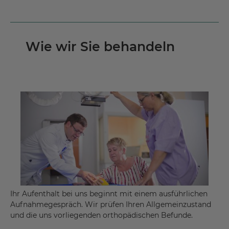
entzündlich-rheumatische Erkrankungen der
Bewegungsorgane
Fehlbildungen der Gelenke (angeboren oder
erworben)
Wie wir Sie behandeln
Fehlbildungen der Wirbelsäule (angeboren oder
erworben)
Gelenkluxationen („ausgekugelte“ Gelenke)
Gicht
Gliedmaßenverlust
Knochenbrüche
Morbus Bechterew
Muskelverletzungen
Ihr Aufenthalt bei uns beginnt mit einem ausführlichen
Schmerzsyndrome, die von den Bewegungsorganen
Aufnahmegespräch. Wir prüfen Ihren Allgemeinzustand
ausgehen
und die uns vorliegenden orthopädischen Befunde.