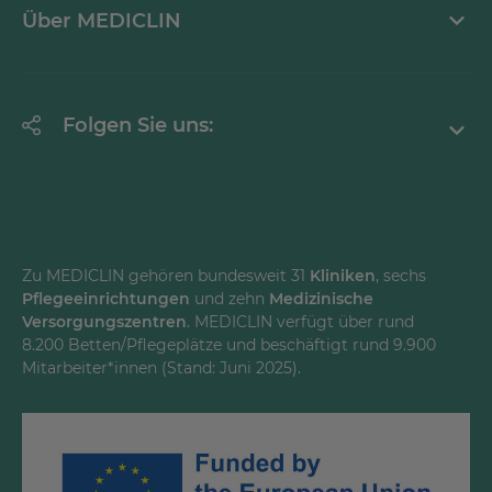
Über MEDICLIN
Krankheitsbilder A-Z
Erklärung zur Barrierefreiheit
Unternehmen
Folgen Sie uns:
Einrichtungen
Facebook
Instagram
Youtube
Zu MEDICLIN gehören bundesweit 31
Kliniken
, sechs
Pflegeeinrichtungen
und zehn
Medizinische
LinkedInd
Versorgungszentren
. MEDICLIN verfügt über rund
8.200 Betten/Pflegeplätze und beschäftigt rund 9.900
Mitarbeiter*innen (Stand: Juni 2025).