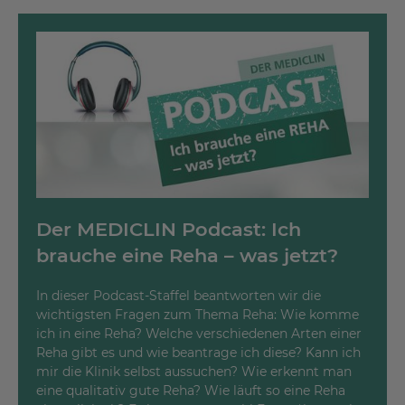
Leistungen auch für Reha-Begleitperson
Bei Bedarf kann die Reha-Begleitperson medizinisch-
therapeutische Leistungen in Anspruch nehmen. In
MEDICLIN Reha-Kliniken, die auch ambulante Reha-
Maßnahmen anbieten, kann die Behandlung der
Begleitperson zur Reha auch nach Vorlage eines Rezepts
(z.B. durch den Hausarzt) erfolgen.
Der MEDICLIN Podcast: Ich
brauche eine Reha – was jetzt?
In dieser Podcast-Staffel beantworten wir die
wichtigsten Fragen zum Thema Reha: Wie komme
ich in eine Reha? Welche verschiedenen Arten einer
Reha gibt es und wie beantrage ich diese? Kann ich
mir die Klinik selbst aussuchen? Wie erkennt man
eine qualitativ gute Reha? Wie läuft so eine Reha