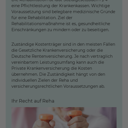
durch die Versicherung)
Diagnose anerkannt ist.
eine Pflichtleistung der Krankenkassen. Wichtige
Rentner und Hausfrauen: die Krankenkasse
1. Sie werden direkt in die Rehabilitationseinrichtung
Voraussetzung sind belegbare medizinische Gründe
verlegt, ohne dass die Entscheidung des Kostenträgers
für eine Rehabilitation. Ziel der
(Krankenversicherung oder Rentenversicherung)
Rehabilitationsmaßnahme ist es, gesundheitliche
abgewartet werden muss.
Einschränkungen zu mindern oder zu beseitigen.
2. Ist eine direkte Verlegung nicht möglich, werden Sie
Zuständige Kostenträger sind in den meisten Fällen
schnellstmöglich in die Rehabilitationseinrichtung
die Gesetzliche Krankenversicherung oder die
verlegt, nachdem der Kostenträger (Krankenversicherung
Deutsche Rentenversicherung. Je nach vertraglich
oder Rentenversicherung) kurzfristig über den Antrag
vereinbartem Leistungsumfang kann auch die
entschieden hat.
Private Krankenversicherung die Kosten
übernehmen. Die Zuständigkeit hängt von den
individuellen Zielen der Reha und
Die Anschlussheilbehandlung (AHB) bzw.
versicherungsrechtlichen Voraussetzungen ab.
Anschlussrehabilitation (AR) beinhaltet Diagnostik,
Aufklärung und Information zu der jeweiligen Erkrankung
und den beeinträchtigten Funktionen. Die Therapieziele
Ihr Recht auf Reha
legen Arzt / Therapeut und Patient gemeinsam fest. Sie
erlernen Bewältigungsstrategien, um Ihre beruflichen
Problemlagen im Alltag zu begegnen.